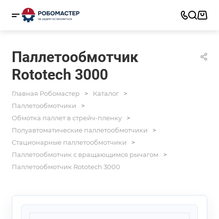
Паллетообмотчик
Rototech 3000
Главная Робомастер
Каталог
Паллетообмотчики
Обмотка паллет в стрейч-пленку
Полуавтоматические паллетообмотчики
Стационарные паллетообмотчики
Паллетообмотчик с вращающимся рычагом
Паллетообмотчик Rototech 3000