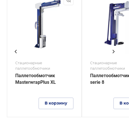
400%
паллета
2000
Максимальная высота
паллета
2000 мм
Стационарные
Стационарные
паллетообмотчики
паллетообмотчики
Паллетообмотчик
Паллетообмотчик
MasterwrapPlus XL
serie 8
В корзину
В к