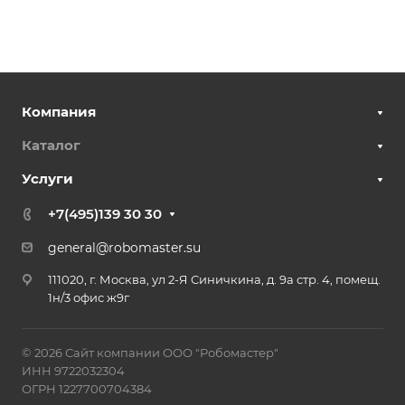
Компания
Каталог
Услуги
+7(495)139 30 30
general@robomaster.su
111020, г. Москва, ул 2-Я Синичкина, д. 9а стр. 4, помещ.
1н/3 офис ж9г
© 2026 Сайт компании ООО "Робомастер"
ИНН 9722032304
ОГРН 1227700704384