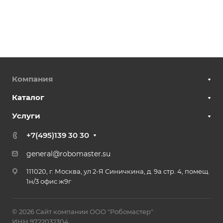
Компания
Каталог
Услуги
+7(495)139 30 30
general@robomaster.su
111020, г. Москва, ул 2-Я Синичкина, д. 9а стр. 4, помещ.
1н/3 офис ж9г
© 2026 Сайт компании ООО "Робомастер"
ИНН 9722032304