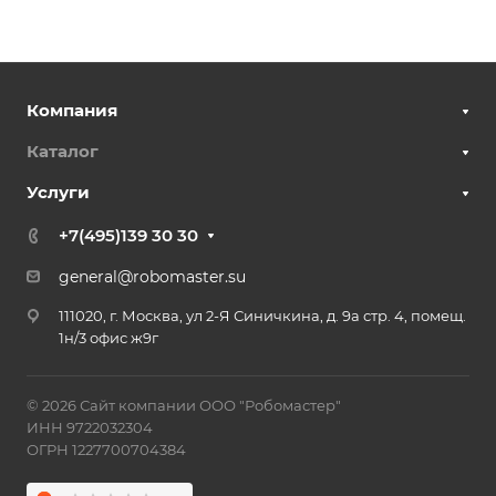
Компания
Каталог
Услуги
+7(495)139 30 30
general@robomaster.su
111020, г. Москва, ул 2-Я Синичкина, д. 9а стр. 4, помещ.
1н/3 офис ж9г
© 2026 Сайт компании ООО "Робомастер"
ИНН 9722032304
ОГРН 1227700704384