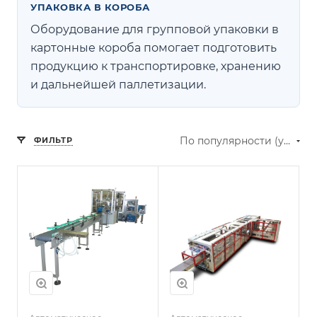
УПАКОВКА В КОРОБА
Оборудование для групповой упаковки в
картонные короба помогает подготовить
продукцию к транспортировке, хранению
и дальнейшей паллетизации.
По популярности (убывание)
ФИЛЬТР
т
Производительност
ь:
до 100 коробов в
минуту
/
Тип готовой
упаковки:
картонный
короб, лоток
б
Тип упаковываемого