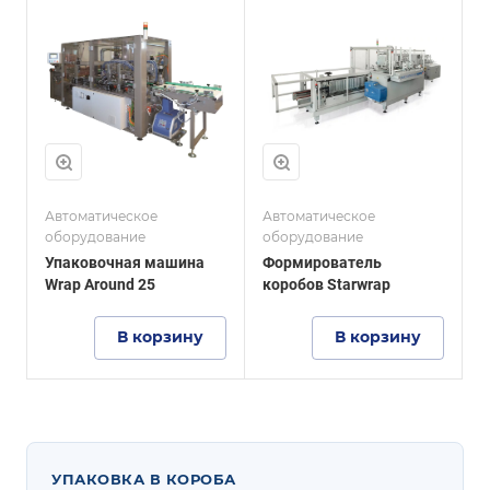
т
Производительност
ь
R25: до 25 уп/мин,
R35: до 35 уп/мин
е
Тип готовой
упаковки
Картонный
короб
о
Автоматическое
Автоматическое
оборудование
оборудование
Упаковочная машина
Формирователь
Wrap Around 25
коробов Starwrap
е
В корзину
В корзину
УПАКОВКА В КОРОБА