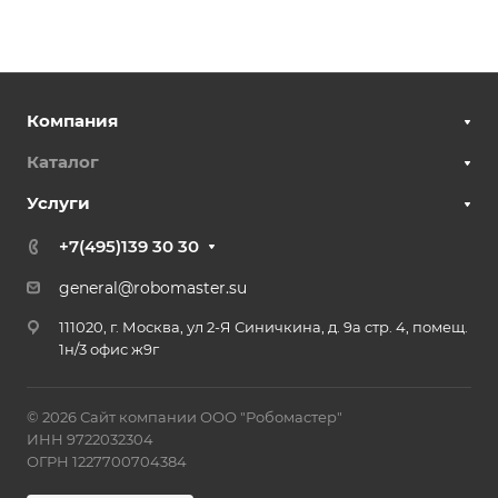
Компания
Каталог
Услуги
+7(495)139 30 30
general@robomaster.su
111020, г. Москва, ул 2-Я Синичкина, д. 9а стр. 4, помещ.
1н/3 офис ж9г
© 2026 Сайт компании ООО "Робомастер"
ИНН 9722032304
ОГРН 1227700704384