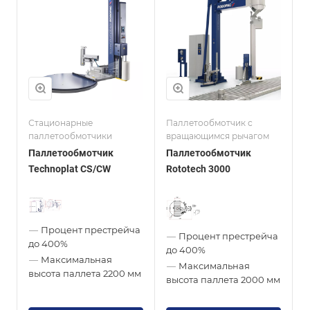
Стационарные
Паллетообмотчик с
паллетообмотчики
вращающимся рычагом
Паллетообмотчик
Паллетообмотчик
Technoplat CS/CW
Rototech 3000
—
Процент престрейча
—
Процент престрейча
до 400%
до 400%
—
Максимальная
—
Максимальная
высота паллета
2200 мм
высота паллета
2000 мм