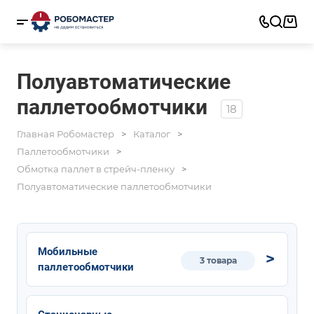
Полуавтоматические
паллетообмотчики
18
Главная Робомастер
Каталог
Паллетообмотчики
Обмотка паллет в стрейч-пленку
Полуавтоматические паллетообмотчики
Мобильные
3 товара
паллетообмотчики