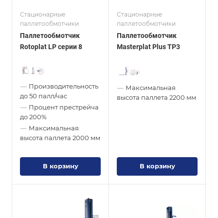
Стационарные
Стационарные
паллетообмотчики
паллетообмотчики
Паллетообмотчик
Паллетообмотчик
Rotoplat LP серии 8
Masterplat Plus TP3
—
Производительность
—
Максимальная
до 50 палл/час
высота паллета
2200 мм
—
Процент престрейча
до 200%
—
Максимальная
высота паллета
2000 мм
В корзину
В корзину