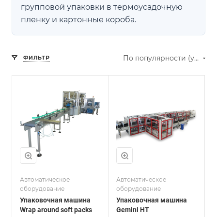
групповой упаковки в термоусадочную
пленку и картонные короба.
По популярности (убывание)
ФИЛЬТР
т
Производительност
ь:
от 30 до 100
упаковок в
/
минуту (в
зависимости от
модификации)
Тип готовой
б
упаковки:
лоток с
Автоматическое
Автоматическое
о
термоусадочной
оборудование
оборудование
пленкой, только
Упаковочная машина
Упаковочная машина
термоусадочная
Wrap around soft packs
Gemini HT
пленка,