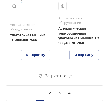
Плёнка
-
Тип упаковываемого
продукта
Автоматическое
Для различных
оборудование
Автоматическое
видов
-
Автоматическая
оборудование
продукции,
термоусадочная
особенно
Упаковочная машина
упаковочная машина TC
эффективен для
TC 300/400 PACK
300/400 SHRINK
нестабильных и
нерегулярных
о
форм (бутылки с
В корзину
В корзину
соусом,
моющими
средствами,
молочная
е
продукция в
Загрузить еще
бутылках)
1
2
3
4