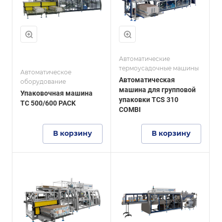
длина заготовки
е
1200 мм
Максимальная
ширина заготовки
600 мм
Автоматические
термоусадочные машины
Автоматическое
в
Автоматическая
оборудование
машина для групповой
Упаковочная машина
упаковки TCS 310
TC 500/600 PACK
COMBI
о
В корзину
В корзину
е
т
Производительност
ь
до 40 упаковок/
5
мин
Тип готовой
упаковки