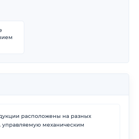
е
нием
одукции расположены на разных
у, управляемую механическим