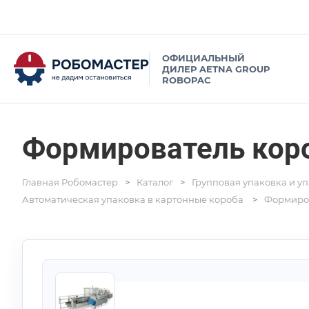
Формирователь коро
Главная Робомастер
Каталог
Групповая упаковка и у
Автоматическая упаковка в картонные короба
Формиров