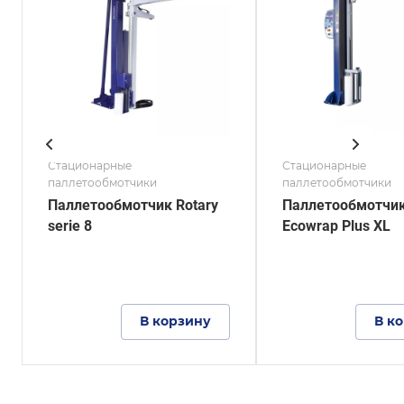
Стационарные
Стационарные
паллетообмотчики
паллетообмотчики
Паллетообмотчик Rotary
Паллетообмотчи
serie 8
Ecowrap Plus XL
В корзину
В к