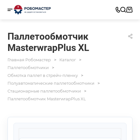
Паллетообмотчик
MasterwrapPlus XL
Главная Робомастер
Каталог
Паллетообмотчики
Обмотка паллет в стрейч-пленку
Полуавтоматические паллетообмотчики
Стационарные паллетообмотчики
Паллетообмотчик MasterwrapPlus XL