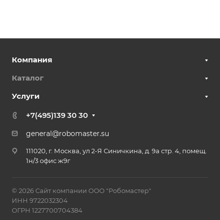
Компания
Каталог
Услуги
+7(495)139 30 30
general@robomaster.su
111020, г. Москва, ул 2-Я Синичкина, д. 9а стр. 4, помещ.
1н/3 офис ж9г
© 2026 Сайт компании ООО "Робомастер"
ИНН 9722032304
ОГРН 1227700704384