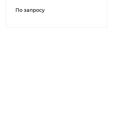
По зап
р
осу