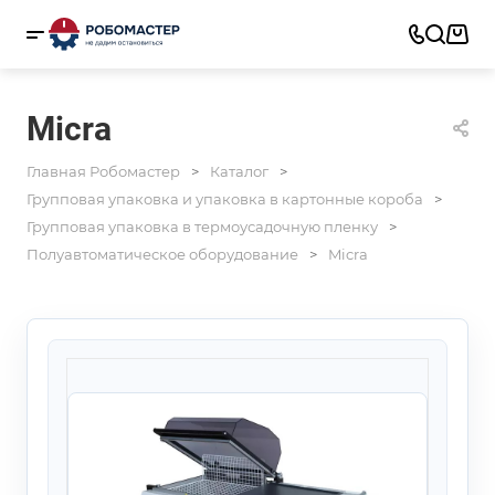
Micra
Главная Робомастер
Каталог
Групповая упаковка и упаковка в картонные короба
Групповая упаковка в термоусадочную пленку
Полуавтоматическое оборудование
Micra