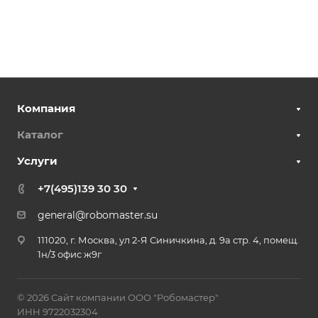
Компания
Каталог
Услуги
+7(495)139 30 30
general@robomaster.su
111020, г. Москва, ул 2-Я Синичкина, д. 9а стр. 4, помещ.
1н/3 офис ж9г
© 2026 Сайт компании ООО "Робомастер"
ИНН 9722032304