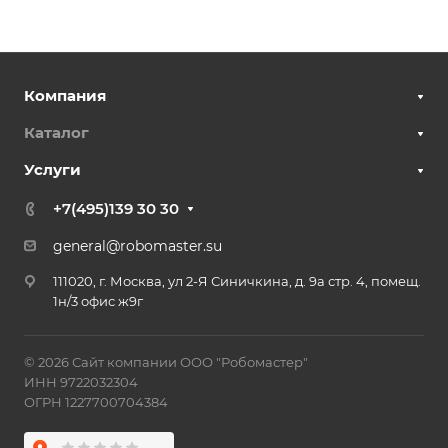
Компания
Каталог
Услуги
+7(495)139 30 30
general@robomaster.su
111020, г. Москва, ул 2-Я Синичкина, д. 9а стр. 4, помещ.
1н/3 офис ж9г
© 2026 Сайт компании ООО "Робомастер"
ИНН 9722032304
ОГРН 1227700704384